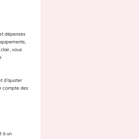
 et dépenses
 équipements,
clair, vous
e
t d’ajuster
 en compte des
t à un