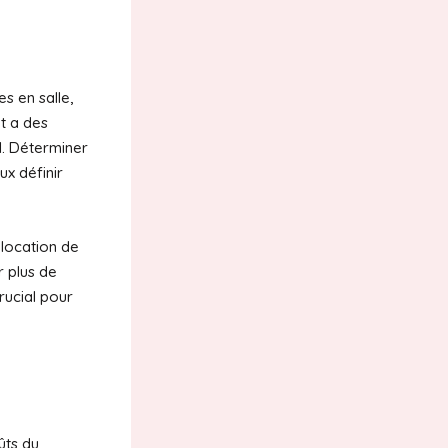
s en salle,
nt a des
l. Déterminer
x définir
 location de
r plus de
rucial pour
ûts du