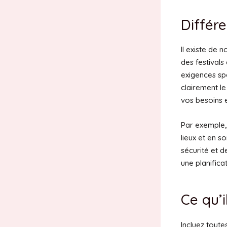
Différ
Il existe de 
des festivals
exigences sp
clairement l
vos besoins e
Par exemple,
lieux et en s
sécurité et d
une planifica
Ce qu’i
Incluez toute