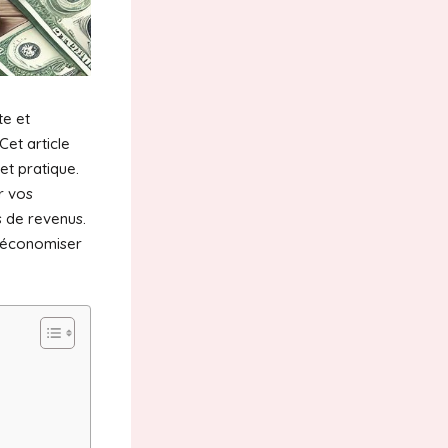
te et
Cet article
et pratique.
r vos
s de revenus.
t économiser