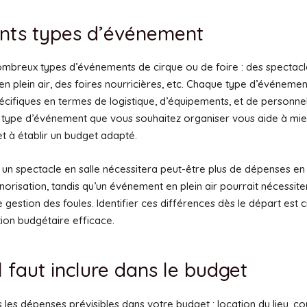
ents types d’événement
nombreux types d’événements de cirque ou de foire : des spectacle
 en plein air, des foires nourricières, etc. Chaque type d’événeme
écifiques en termes de logistique, d’équipements, et de personne
e type d’événement que vous souhaitez organiser vous aide à mieu
t à établir un budget adapté.
 un spectacle en salle nécessitera peut-être plus de dépenses en
onorisation, tandis qu’un événement en plein air pourrait nécessite
e gestion des foules. Identifier ces différences dès le départ est c
tion budgétaire efficace.
l faut inclure dans le budget
s les dépenses prévisibles dans votre budget : location du lieu, co