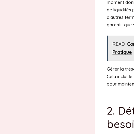
moment donné
de liquidités
d’autres term
garantit que
READ
Co
Pratique
Gérer la trés
Cela inclut l
pour mainteni
2. Dé
beso