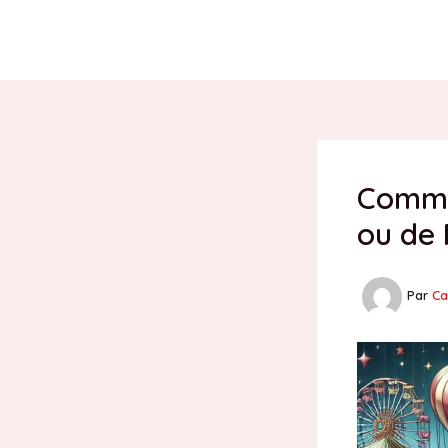
Aller
au
contenu
Comme
ou de 
Par
Ca