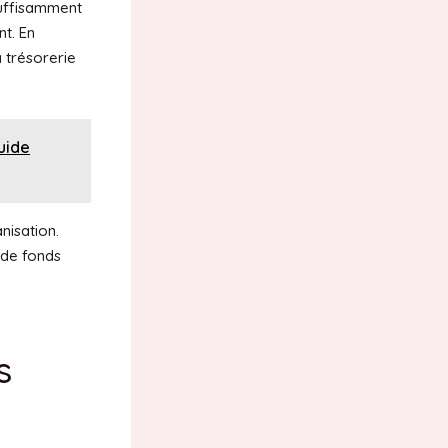
suffisamment
nt. En
a trésorerie
uide
nisation.
s de fonds
s