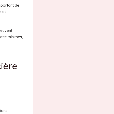
important de
n et
 peuvent
enses minimes,
cière
tions