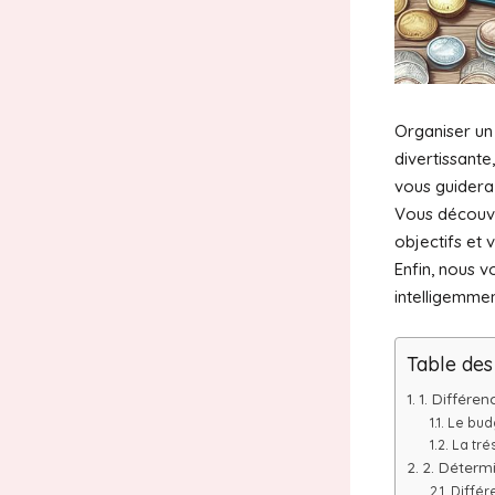
Organiser un
divertissante
vous guidera 
Vous découvr
objectifs et 
Enfin, nous v
intelligemmen
Table des
1. Différen
Le bud
La tré
2. Détermi
Différ