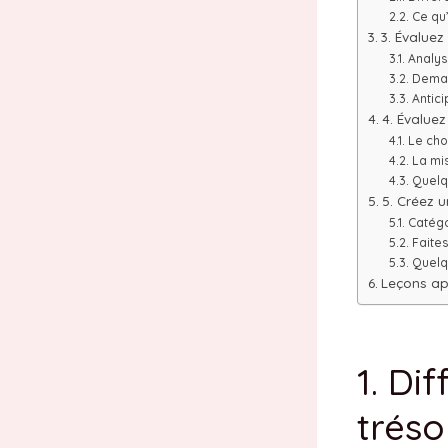
Ce qu’
3. Évaluez
Analys
Deman
Antici
4. Évaluez
Le choi
La mi
Quelq
5. Créez 
Catégo
Faite
Quelq
Leçons ap
1. Di
tréso