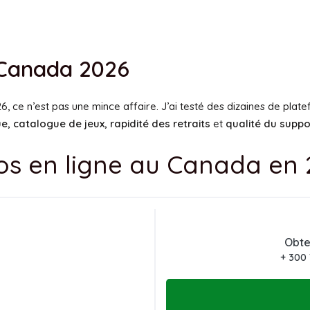
e Canada
2026
26
, ce n’est pas une mince affaire. J’ai testé des dizaines de pl
e, catalogue de jeux, rapidité des retraits
et
qualité du suppo
nos en ligne au Canada en
Obte
+ 300 