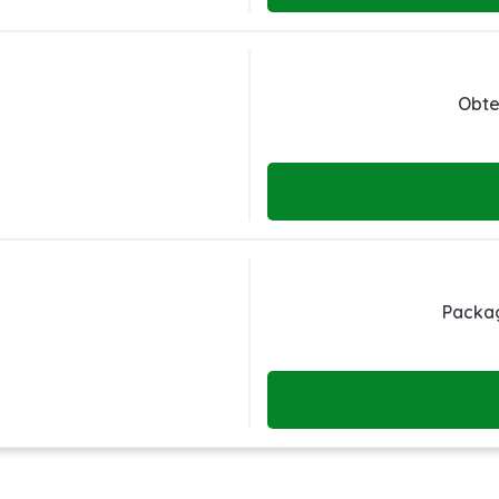
Obte
Packa