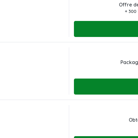
Offre d
+ 300 
Packag
Obt