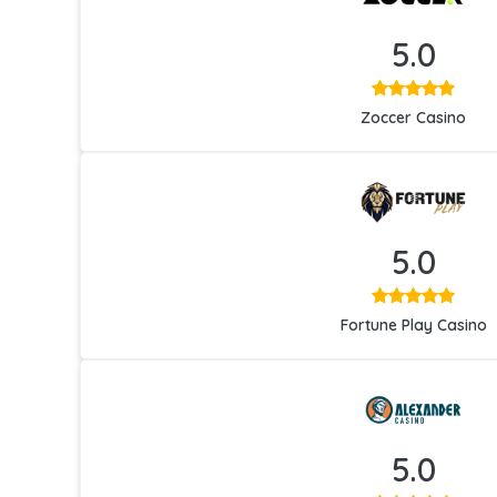
5.0
Zoccer Casino
5.0
Fortune Play Casino
5.0