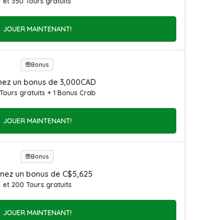
et 350 Tours gratuits
JOUER MAINTENANT!
Bonus
ez un bonus de 3,000CAD
Tours gratuits + 1 Bonus Crab
JOUER MAINTENANT!
Bonus
nez un bonus de C$5,625
et 200 Tours gratuits
JOUER MAINTENANT!