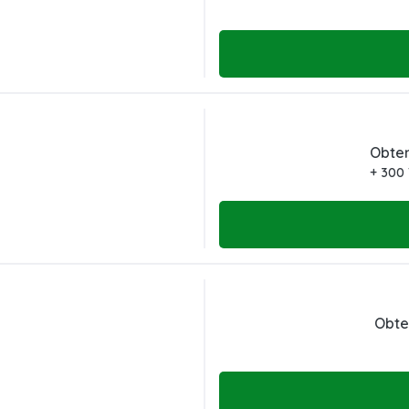
Obten
+ 300 
Obte