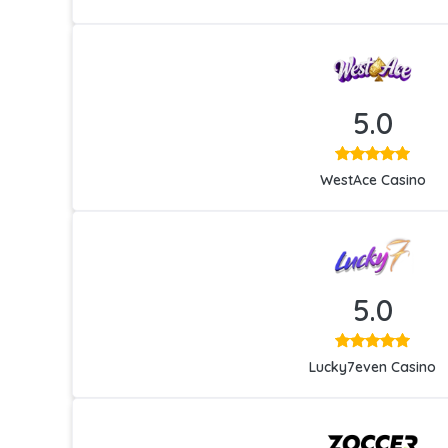
5.0
WestAce Casino
5.0
Lucky7even Casino