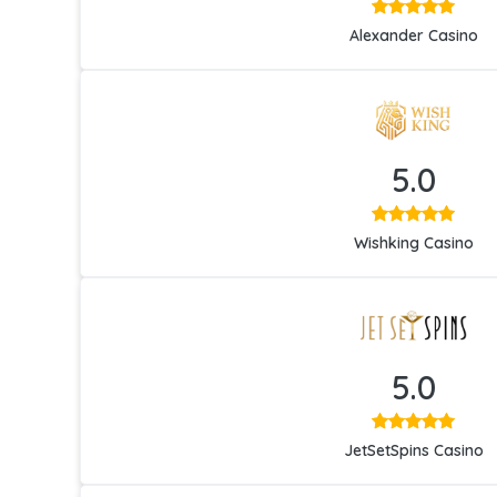
Alexander Casino
5.0
Wishking Casino
5.0
JetSetSpins Casino