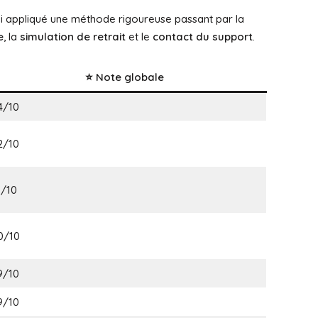
ai appliqué une méthode rigoureuse passant par la
e
, la
simulation de retrait
et le
contact du support
.
⭐ Note globale
4/10
2/10
1/10
0/10
9/10
9/10