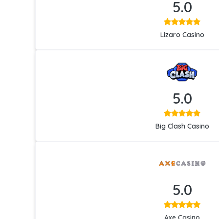
5.0
Lizaro Casino
5.0
Big Clash Casino
5.0
Axe Casino