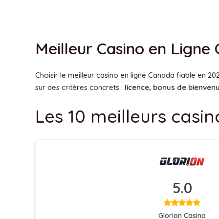
Aller
au
contenu
Meilleur Casino en Lign
Choisir le meilleur casino en ligne Canada fiable en
20
sur des critères concrets :
licence, bonus de bienvenu
Les 10 meilleurs casi
5.0
Glorion Casino