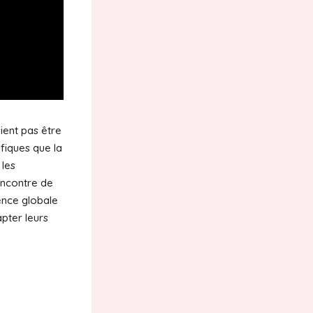
aient pas être
ifiques que la
 les
’encontre de
ience globale
pter leurs