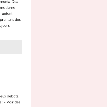
nnants. Des
e moderne
r autant
mpruntant des
ujours
reux débats.
 : « Voir des