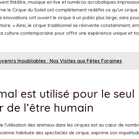
ent théâtre, musique en live et numéros acrobatiques impressio
e le Cirque du Soleil ont complètement redéfini ce qu’un cirqu
s innovations ont ouvert le cirque à un public plus large, sans pou
stoire. » Ainsi, le cirque traditionnel se réinvente constamment, e
la culture contemporaine pour offrir une expérience unique et to
venirs Inoubliables : Nos Visites aux Fêtes Foraines
mal est utilisé pour le seul
ir de l’être humain
e l’utilisation des animaux dans les cirques est au cœur de nomb
ncienne habituée des spectacles de cirque, exprime son inquiétude