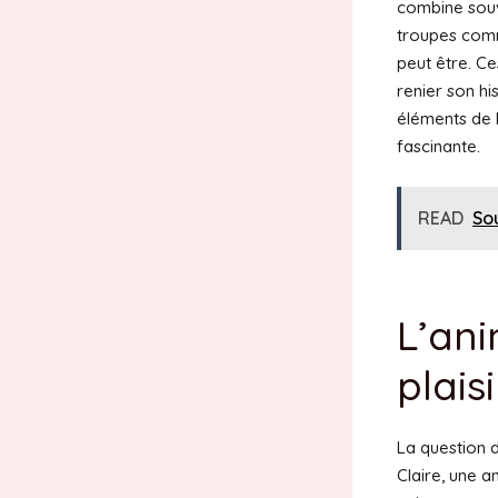
combine souv
troupes comm
peut être. Ce
renier son hi
éléments de 
fascinante.
READ
Sou
L’ani
plais
La question d
Claire, une a