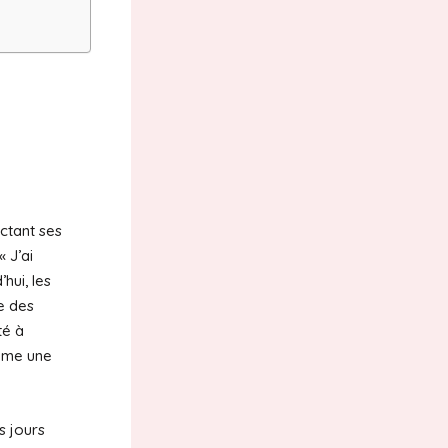
ctant ses
 J’ai
hui, les
e des
té à
omme une
s jours