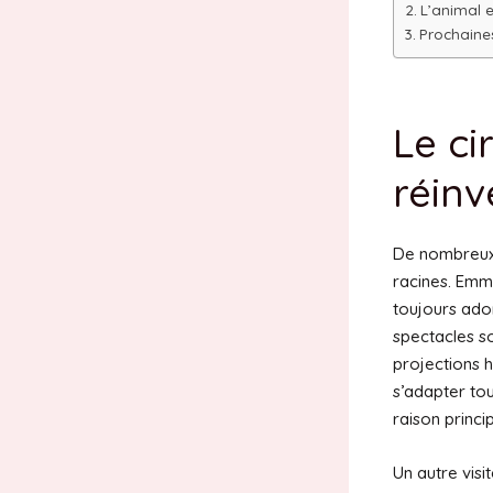
L’animal e
Prochaine
Le ci
réinv
De nombreux 
racines. Emma
toujours ado
spectacles s
projections h
s’adapter to
raison princi
Un autre visi