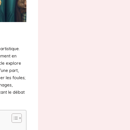
rtistique.
amment en
cle explore
’une part,
er les foules;
gnages,
tant le débat