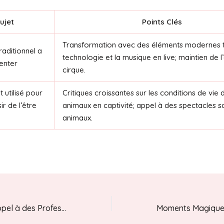
ujet
Points Clés
Transformation avec des éléments modernes t
raditionnel a
technologie et la musique en live; maintien de 
venter
cirque.
t utilisé pour
Critiques croissantes sur les conditions de vie 
sir de l’être
animaux en captivité; appel à des spectacles s
animaux.
Pourquoi Faire Appel à des Professionnels Garantit un Événement Réussi