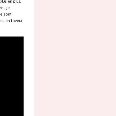
lus en plus.
nt, je
re sont
nts en faveur