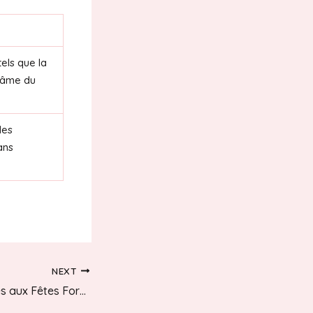
els que la
l’âme du
des
ans
NEXT
Moments Magiques aux Fêtes Foraines : Expériences Inoubliables