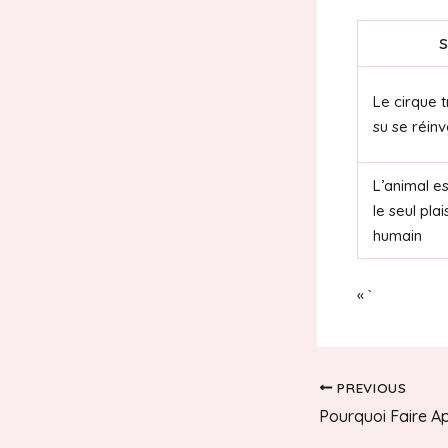
S
Le cirque t
su se réin
L’animal es
le seul plai
humain
« `
PREVIOUS
Post
navigation