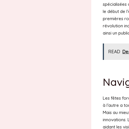
spécialisées
le début de 
premières ro
révolution in
ainsi un publi
READ
De
Navig
Les fêtes for
à l’autre a 
Mais au mieux
innovations. 
aidant les vis