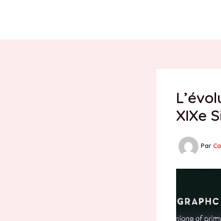
Aller
au
contenu
L’évol
XIXe S
Par
Ca