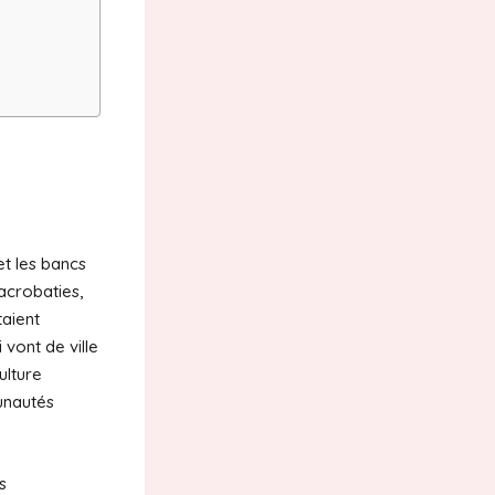
et les bancs
 acrobaties,
taient
vont de ville
ulture
unautés
s