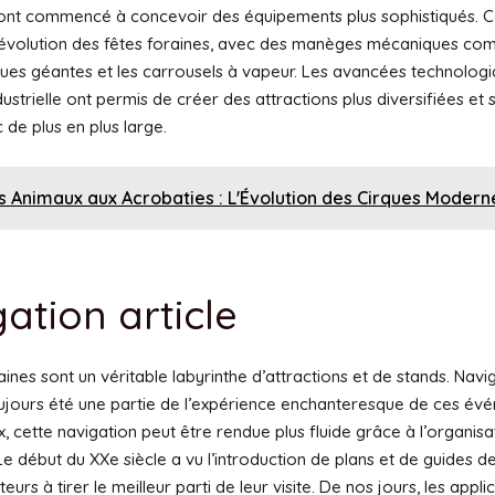
 ont commencé à concevoir des équipements plus sophistiqués. 
l’évolution des fêtes foraines, avec des manèges mécaniques co
ues géantes et les carrousels à vapeur. Les avancées technologi
dustrielle ont permis de créer des attractions plus diversifiées et s
c de plus en plus large.
s Animaux aux Acrobaties : L'Évolution des Cirques Modern
ation article
aines sont un véritable labyrinthe d’attractions et de stands. Navi
toujours été une partie de l’expérience enchanteresque de ces év
, cette navigation peut être rendue plus fluide grâce à l’organisa
Le début du XXe siècle a vu l’introduction de plans et de guides des
iteurs à tirer le meilleur parti de leur visite. De nos jours, les appli