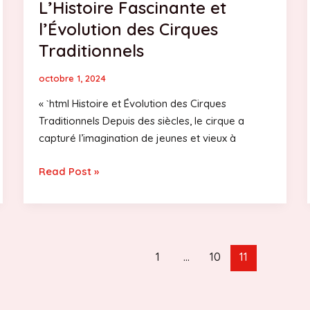
L’Histoire Fascinante et
l’Évolution des Cirques
Traditionnels
octobre 1, 2024
« `html Histoire et Évolution des Cirques
Traditionnels Depuis des siècles, le cirque a
capturé l’imagination de jeunes et vieux à
L’Histoire
Read Post »
Fascinante
et
l’Évolution
des
1
…
10
11
Cirques
Traditionnels