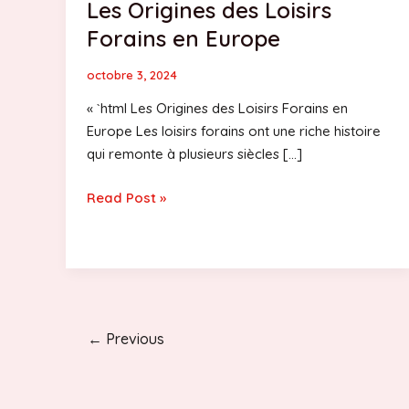
Les Origines des Loisirs
Forains en Europe
octobre 3, 2024
« `html Les Origines des Loisirs Forains en
Europe Les loisirs forains ont une riche histoire
qui remonte à plusieurs siècles […]
Les
Read Post »
Origines
des
Loisirs
Forains
en
Europe
Post
←
Previous
pagination